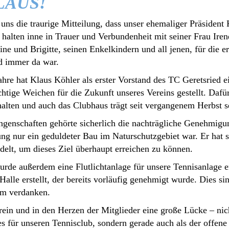
LAUS!
uns die traurige Mitteilung, dass unser ehemaliger Präsident 
r halten inne in Trauer und Verbundenheit mit seiner Frau Ire
ne und Brigitte, seinen Enkelkindern und all jenen, für die er 
d immer da war.
ahre hat Klaus Köhler als erster Vorstand des TC Geretsried 
chtige Weichen für die Zukunft unseres Vereins gestellt. Dafür
halten und auch das Clubhaus trägt seit vergangenem Herbst 
ngenschaften gehörte sicherlich die nachträgliche Genehmig
ng nur ein geduldeter Bau im Naturschutzgebiet war. Er hat s
delt, um dieses Ziel überhaupt erreichen zu können.
rde außerdem eine Flutlichtanlage für unsere Tennisanlage er
Halle erstellt, der bereits vorläufig genehmigt wurde. Dies si
hm verdanken.
rein und in den Herzen der Mitglieder eine große Lücke – nic
s für unseren Tennisclub, sondern gerade auch als der offene