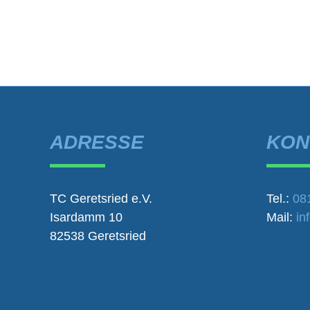
ADRESSE
KON
TC Geretsried e.V.
Tel.:
08
Isardamm 10
Mail:
in
82538 Geretsried