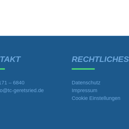
TAKT
RECHTLICHES
171 – 6840
Datenschutz
fo@tc-geretsried.de
Impressum
Cookie Einstellungen