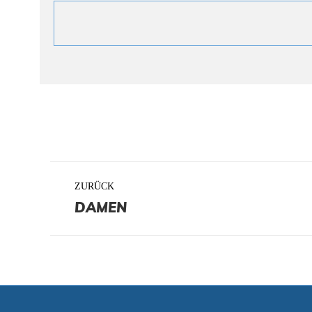
PROJECT
ZURÜCK
NAVIGATION
DAMEN
Previous
project: