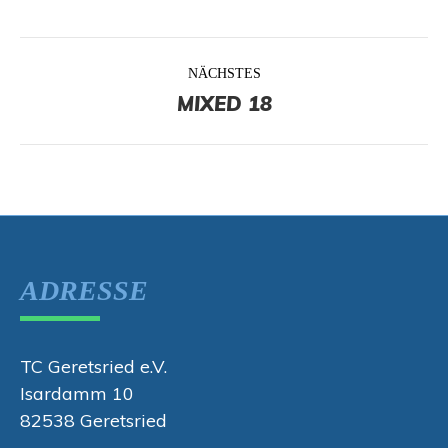
PROJECT
NÄCHSTES
NAVIGATION
MIXED 18
Next
project:
ADRESSE
TC Geretsried e.V.
Isardamm 10
82538 Geretsried