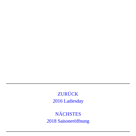
Album-
Navigation
ZURÜCK
Vorheriges
2016 Ladiesday
Album:
NÄCHSTES
Nächstes
2018 Saisoneröffnung
Album: