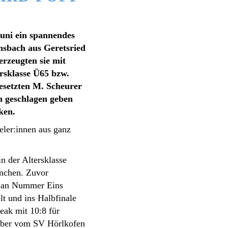
Juni ein spannendes
sbach aus Geretsried
erzeugten sie mit
ersklasse Ü65 bzw.
esetzten M. Scheurer
en geschlagen geben
ken.
eler:innen aus ganz
n der Altersklasse
ünchen. Zuvor
en an Nummer Eins
t und ins Halbfinale
eak mit 10:8 für
huber vom SV Hörlkofen