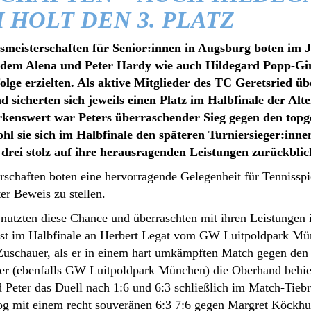
 HOLT DEN 3. PLATZ
smeisterschaften für Senior:innen in Augsburg boten im 
dem Alena und Peter Hardy wie auch Hildegard Popp-Gin
lge erzielten. Als aktive Mitglieder des TC Geretsried üb
d sicherten sich jeweils einen Platz im Halbfinale der Alt
kenswert war Peters überraschender Sieg gegen den topg
ohl sie sich im Halbfinale den späteren Turniersieger:inn
 drei stolz auf ihre herausragenden Leistungen zurückblic
rschaften boten eine hervorragende Gelegenheit für Tennisspi
er Beweis zu stellen.
nutzten diese Chance und überraschten mit ihren Leistungen i
erst im Halbfinale an Herbert Legat vom GW Luitpoldpark M
e Zuschauer, als er in einem hart umkämpften Match gegen d
er (ebenfalls GW Luitpoldpark München) die Oberhand behiel
 Peter das Duell nach 1:6 und 6:3 schließlich im Match-Tiebr
zog mit einem recht souveränen 6:3 7:6 gegen Margret Köck