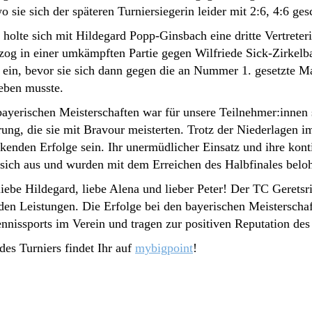
wo sie sich der späteren Turniersiegerin leider mit 2:6, 4:6 g
 holte sich mit Hildegard Popp-Ginsbach eine dritte Vertrete
 zog in einer umkämpften Partie gegen Wilfriede Sick-Zirkelb
e ein, bevor sie sich dann gegen die an Nummer 1. gesetzte
eben musste.
ayerischen Meisterschaften war für unsere Teilnehmer:innen s
ung, die sie mit Bravour meisterten. Trotz der Niederlagen i
ckenden Erfolge sein. Ihr unermüdlicher Einsatz und ihre kont
n sich aus und wurden mit dem Erreichen des Halbfinales beloh
liebe Hildegard, liebe Alena und lieber Peter! Der TC Geretsri
en Leistungen. Die Erfolge bei den bayerischen Meisterschaf
nnissports im Verein und tragen zur positiven Reputation des
 des Turniers findet Ihr auf
mybigpoint
!