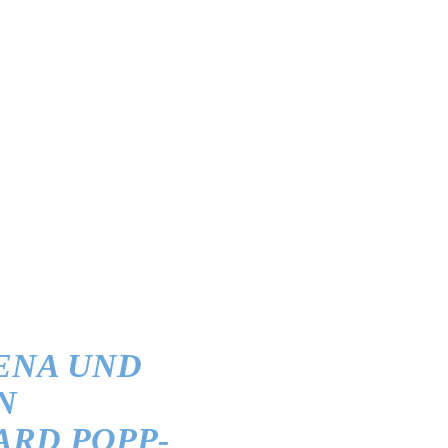
ENA UND
N
ARD POPP-